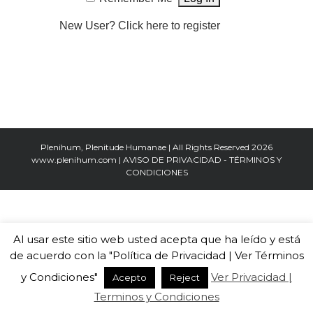
New User?
Click here to register
Plenihum, Plenitude Humanae | All Rights Reserved
2026
www.plenihum.com
|
AVISO DE PRIVACIDAD - TÉRMINOS Y
CONDICIONES
Al usar este sitio web usted acepta que ha leído y está
de acuerdo con la "Política de Privacidad | Ver Términos
y Condiciones"
Ver Privacidad |
Acepto
Reject
Terminos y Condiciones